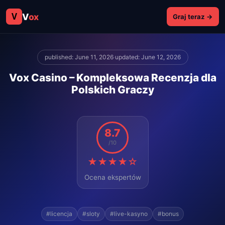
V
V
ox
Graj teraz →
published: June 11, 2026
·
updated: June 12, 2026
Vox Casino – Kompleksowa Recenzja dla
Polskich Graczy
8.7
/10
★★★★☆
Ocena ekspertów
#licencja
#sloty
#live-kasyno
#bonus