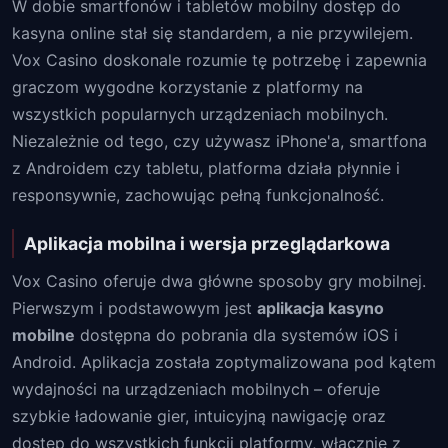
W dobie smartfonów i tabletów mobilny dostęp do
kasyna online stał się standardem, a nie przywilejem.
Vox Casino doskonale rozumie tę potrzebę i zapewnia
graczom wygodne korzystanie z platformy na
wszystkich popularnych urządzeniach mobilnych.
Niezależnie od tego, czy używasz iPhone'a, smartfona
z Androidem czy tabletu, platforma działa płynnie i
responsywnie, zachowując pełną funkcjonalność.
Aplikacja mobilna i wersja przeglądarkowa
Vox Casino oferuje dwa główne sposoby gry mobilnej.
Pierwszym i podstawowym jest
aplikacja kasyno
mobilne
dostępna do pobrania dla systemów iOS i
Android. Aplikacja została zoptymalizowana pod kątem
wydajności na urządzeniach mobilnych – oferuje
szybkie ładowanie gier, intuicyjną nawigację oraz
dostęp do wszystkich funkcji platformy, włącznie z