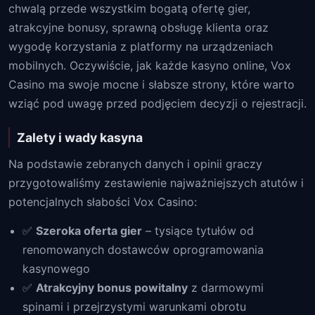
chwalą przede wszystkim bogatą ofertę gier,
atrakcyjne bonusy, sprawną obsługę klienta oraz
wygodę korzystania z platformy na urządzeniach
mobilnych. Oczywiście, jak każde kasyno online, Vox
Casino ma swoje mocne i słabsze strony, które warto
wziąć pod uwagę przed podjęciem decyzji o rejestracji.
Zalety i wady kasyna
Na podstawie zebranych danych i opinii graczy
przygotowaliśmy zestawienie najważniejszych atutów i
potencjalnych słabości Vox Casino:
✅
Szeroka oferta gier
– tysiące tytułów od
renomowanych dostawców oprogramowania
kasynowego
✅
Atrakcyjny bonus powitalny
z darmowymi
spinami i przejrzystymi warunkami obrotu