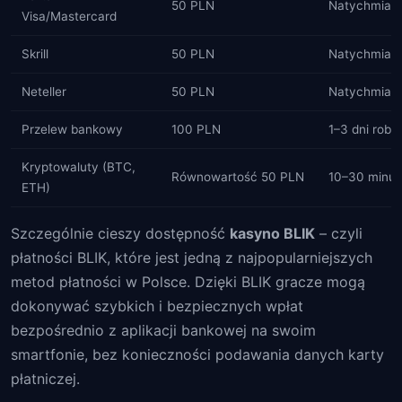
50 PLN
Natychmias
Visa/Mastercard
Skrill
50 PLN
Natychmias
Neteller
50 PLN
Natychmias
Przelew bankowy
100 PLN
1–3 dni robo
Kryptowaluty (BTC,
Równowartość 50 PLN
10–30 minut
ETH)
Szczególnie cieszy dostępność
kasyno BLIK
– czyli
płatności BLIK, które jest jedną z najpopularniejszych
metod płatności w Polsce. Dzięki BLIK gracze mogą
dokonywać szybkich i bezpiecznych wpłat
bezpośrednio z aplikacji bankowej na swoim
smartfonie, bez konieczności podawania danych karty
płatniczej.