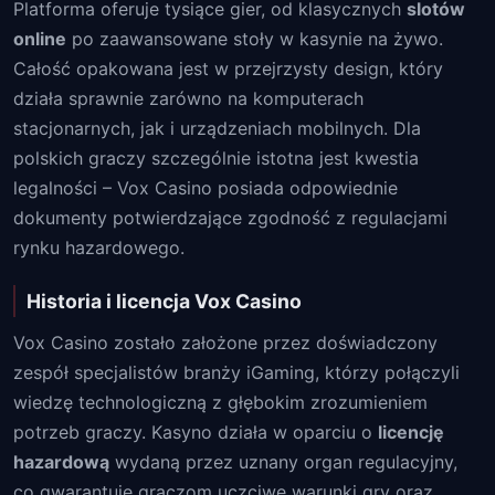
Platforma oferuje tysiące gier, od klasycznych
slotów
online
po zaawansowane stoły w kasynie na żywo.
Całość opakowana jest w przejrzysty design, który
działa sprawnie zarówno na komputerach
stacjonarnych, jak i urządzeniach mobilnych. Dla
polskich graczy szczególnie istotna jest kwestia
legalności – Vox Casino posiada odpowiednie
dokumenty potwierdzające zgodność z regulacjami
rynku hazardowego.
Historia i licencja Vox Casino
Vox Casino zostało założone przez doświadczony
zespół specjalistów branży iGaming, którzy połączyli
wiedzę technologiczną z głębokim zrozumieniem
potrzeb graczy. Kasyno działa w oparciu o
licencję
hazardową
wydaną przez uznany organ regulacyjny,
co gwarantuje graczom uczciwe warunki gry oraz