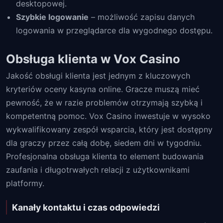
desktopowej.
Szybkie logowanie
– możliwość zapisu danych
logowania w przeglądarce dla wygodnego dostępu.
Obsługa klienta w Vox Casino
Jakość obsługi klienta jest jednym z kluczowych
kryteriów oceny kasyna online. Gracze muszą mieć
pewność, że w razie problemów otrzymają szybką i
kompetentną pomoc. Vox Casino inwestuje w wysoko
wykwalifikowany zespół wsparcia, który jest dostępny
dla graczy przez całą dobę, siedem dni w tygodniu.
Profesjonalna obsługa klienta to element budowania
zaufania i długotrwałych relacji z użytkownikami
platformy.
Kanały kontaktu i czas odpowiedzi