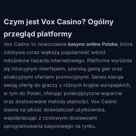
Czym jest Vox Casino? Ogólny
przegląd platformy
Vox Casino to nowoczesne
kasyno online Polska
, które
zdobywa coraz większą popularność wśród
miłośników hazardu internetowego. Platforma wyróżnia
się intuicyjnym interfejsem, szeroką gamą gier oraz
atrakcyjnymi ofertami promocyjnymi. Serwis kieruje
swoją ofertę do graczy z różnych krajów europejskich,
w tym do Polski, oferując polskojęzyczne wsparcie
oraz dostosowane metody płatności. Vox Casino
stawia na jakość doświadczeń użytkownika,
współpracując z czołowymi
dostawcami
oprogramowania kasynowego
na rynku.