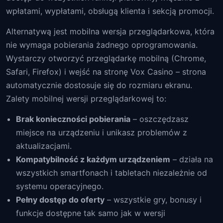
wpłatami, wypłatami, obsługą klienta i sekcją promocji.
Alternatywą jest mobilna wersja przeglądarkowa, która
nie wymaga pobierania żadnego oprogramowania.
Wystarczy otworzyć przeglądarkę mobilną (Chrome,
Safari, Firefox) i wejść na stronę Vox Casino – strona
automatycznie dostosuje się do rozmiaru ekranu.
Zalety mobilnej wersji przeglądarkowej to:
Brak konieczności pobierania
– oszczędzasz
miejsce na urządzeniu i unikasz problemów z
aktualizacjami.
Kompatybilność z każdym urządzeniem
– działa na
wszystkich smartfonach i tabletach niezależnie od
systemu operacyjnego.
Pełny dostęp do oferty
– wszystkie gry, bonusy i
funkcje dostępne tak samo jak w wersji