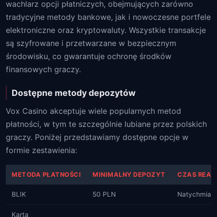
wachlarz opcji płatniczych, obejmujących zarówno
tradycyjne metody bankowe, jak i nowoczesne portfele
elektroniczne oraz kryptowaluty. Wszystkie transakcje
są szyfrowane i przetwarzane w bezpiecznym
środowisku, co gwarantuje ochronę środków
finansowych graczy.
Dostępne metody depozytów
Vox Casino akceptuje wiele popularnych metod
płatności, w tym te szczególnie lubiane przez polskich
graczy. Poniżej przedstawiamy dostępne opcje w
formie zestawienia:
METODA PŁATNOŚCI
MINIMALNY DEPOZYT
CZAS REAL
BLIK
50 PLN
Natychmias
Karta