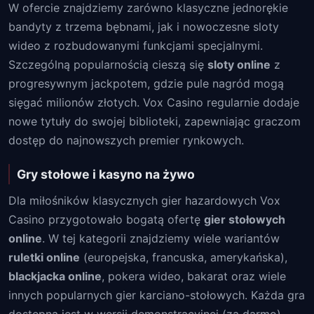
W ofercie znajdziemy zarówno klasyczne jednorękie
bandyty z trzema bębnami, jak i nowoczesne sloty
wideo z rozbudowanymi funkcjami specjalnymi.
Szczególną popularnością cieszą się
sloty online
z
progresywnym jackpotem, gdzie pule nagród mogą
sięgać milionów złotych. Vox Casino regularnie dodaje
nowe tytuły do swojej biblioteki, zapewniając graczom
dostęp do najnowszych premier rynkowych.
Gry stołowe i kasyno na żywo
Dla miłośników klasycznych gier hazardowych Vox
Casino przygotowało bogatą ofertę
gier stołowych
online
. W tej kategorii znajdziemy wiele wariantów
ruletki online
(europejska, francuska, amerykańska),
blackjacka online
, pokera wideo, bakarat oraz wiele
innych popularnych gier karciano-stołowych. Każda gra