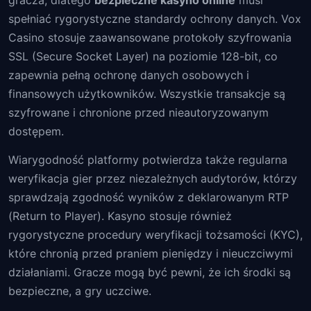
gracza, dlatego
bezpieczne kasyno online
musi
spełniać rygorystyczne standardy ochrony danych. Vox
Casino stosuje zaawansowane protokoły szyfrowania
SSL (Secure Socket Layer) na poziomie 128-bit, co
zapewnia pełną ochronę danych osobowych i
finansowych użytkowników. Wszystkie transakcje są
szyfrowane i chronione przed nieautoryzowanym
dostępem.
Wiarygodność platformy potwierdza także regularna
weryfikacja gier przez niezależnych audytorów, którzy
sprawdzają zgodność wyników z deklarowanym RTP
(Return to Player). Kasyno stosuje również
rygorystyczne procedury weryfikacji tożsamości (KYC),
które chronią przed praniem pieniędzy i nieuczciwymi
działaniami. Gracze mogą być pewni, że ich środki są
bezpieczne, a gry uczciwe.