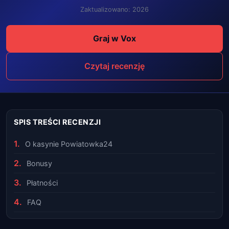
Zaktualizowano: 2026
Graj w Vox
Czytaj recenzję
SPIS TREŚCI RECENZJI
O kasynie Powiatowka24
Bonusy
Płatności
FAQ