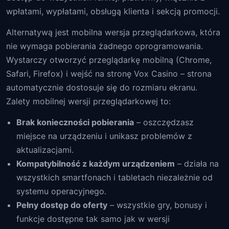
wpłatami, wypłatami, obsługą klienta i sekcją promocji.
Alternatywą jest mobilna wersja przeglądarkowa, która
nie wymaga pobierania żadnego oprogramowania.
Wystarczy otworzyć przeglądarkę mobilną (Chrome,
Safari, Firefox) i wejść na stronę Vox Casino – strona
automatycznie dostosuje się do rozmiaru ekranu.
Zalety mobilnej wersji przeglądarkowej to:
Brak konieczności pobierania
– oszczędzasz
miejsce na urządzeniu i unikasz problemów z
aktualizacjami.
Kompatybilność z każdym urządzeniem
– działa na
wszystkich smartfonach i tabletach niezależnie od
systemu operacyjnego.
Pełny dostęp do oferty
– wszystkie gry, bonusy i
funkcje dostępne tak samo jak w wersji