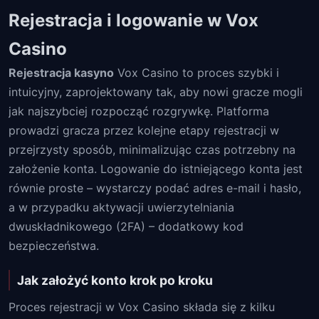
Rejestracja i logowanie w Vox
Casino
Rejestracja kasyno
Vox Casino to proces szybki i
intuicyjny, zaprojektowany tak, aby nowi gracze mogli
jak najszybciej rozpocząć rozgrywkę. Platforma
prowadzi gracza przez kolejne etapy rejestracji w
przejrzysty sposób, minimalizując czas potrzebny na
założenie konta. Logowanie do istniejącego konta jest
równie proste – wystarczy podać adres e-mail i hasło,
a w przypadku aktywacji uwierzytelniania
dwuskładnikowego (2FA) – dodatkowy kod
bezpieczeństwa.
Jak założyć konto krok po kroku
Proces rejestracji w Vox Casino składa się z kilku