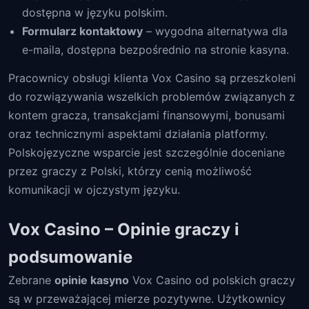
dostępna w języku polskim.
Formularz kontaktowy
– wygodna alternatywa dla
e-maila, dostępna bezpośrednio na stronie kasyna.
Pracownicy obsługi klienta Vox Casino są przeszkoleni
do rozwiązywania wszelkich problemów związanych z
kontem gracza, transakcjami finansowymi, bonusami
oraz technicznymi aspektami działania platformy.
Polskojęzyczne wsparcie jest szczególnie doceniane
przez graczy z Polski, którzy cenią możliwość
komunikacji w ojczystym języku.
Vox Casino – Opinie graczy i
podsumowanie
Zebrane
opinie kasyno
Vox Casino od polskich graczy
są w przeważającej mierze pozytywne. Użytkownicy