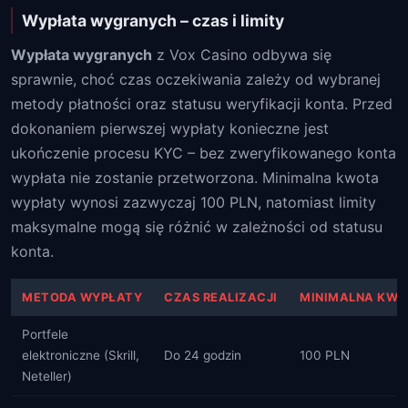
Wypłata wygranych – czas i limity
Wypłata wygranych
z Vox Casino odbywa się
sprawnie, choć czas oczekiwania zależy od wybranej
metody płatności oraz statusu weryfikacji konta. Przed
dokonaniem pierwszej wypłaty konieczne jest
ukończenie procesu KYC – bez zweryfikowanego konta
wypłata nie zostanie przetworzona. Minimalna kwota
wypłaty wynosi zazwyczaj 100 PLN, natomiast limity
maksymalne mogą się różnić w zależności od statusu
konta.
METODA WYPŁATY
CZAS REALIZACJI
MINIMALNA KWO
Portfele
elektroniczne (Skrill,
Do 24 godzin
100 PLN
Neteller)