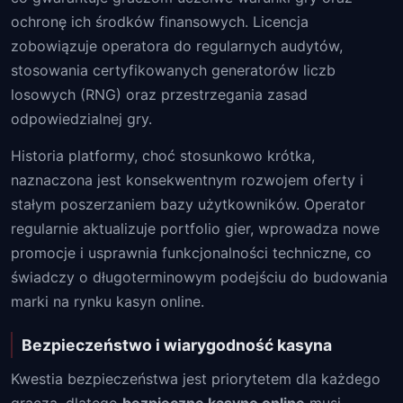
ochronę ich środków finansowych. Licencja
zobowiązuje operatora do regularnych audytów,
stosowania certyfikowanych generatorów liczb
losowych (RNG) oraz przestrzegania zasad
odpowiedzialnej gry.
Historia platformy, choć stosunkowo krótka,
naznaczona jest konsekwentnym rozwojem oferty i
stałym poszerzaniem bazy użytkowników. Operator
regularnie aktualizuje portfolio gier, wprowadza nowe
promocje i usprawnia funkcjonalności techniczne, co
świadczy o długoterminowym podejściu do budowania
marki na rynku kasyn online.
Bezpieczeństwo i wiarygodność kasyna
Kwestia bezpieczeństwa jest priorytetem dla każdego