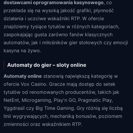
dostawcami oprogramowania kasynowego
, co
przekłada się na wysoką jakość grafiki, płynność
działania i uczciwe wskaźniki RTP. W ofercie
znajdziemy tysiące tytułów w różnych kategoriach,
zaspokajając gusta zarówno fanów klasycznych
automatów, jak i miłośników gier stołowych czy emocji
kasyna na żywo.
Automaty do gier – sloty online
Automaty online
stanowią największą kategorię w
ofercie Vox Casino. Gracze mają dostęp do setek
tytułów od renomowanych producentów, takich jak
NetEnt, Microgaming, Play'n GO, Pragmatic Play,
Yggdrasil czy Big Time Gaming. Gry różnią się liczbą
linii wygrywających, mechaniką bonusów, poziomem
zmienności oraz wskaźnikiem RTP.