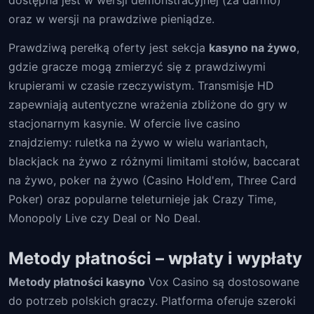
dostępna jest w wersji demonstracyjnej (za darmo)
oraz w wersji na prawdziwe pieniądze.
Prawdziwą perełką oferty jest sekcja
kasyno na żywo
,
gdzie gracze mogą zmierzyć się z prawdziwymi
krupierami w czasie rzeczywistym. Transmisje HD
zapewniają autentyczne wrażenia zbliżone do gry w
stacjonarnym kasynie. W ofercie live casino
znajdziemy: ruletka na żywo w wielu wariantach,
blackjack na żywo z różnymi limitami stołów, baccarat
na żywo, poker na żywo (Casino Hold'em, Three Card
Poker) oraz popularne teleturnieje jak Crazy Time,
Monopoly Live czy Deal or No Deal.
Metody płatności – wpłaty i wypłaty
Metody płatności kasyno
Vox Casino są dostosowane
do potrzeb polskich graczy. Platforma oferuje szeroki