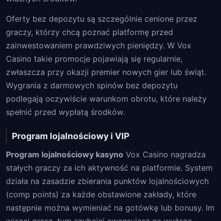
Oferty bez depozytu są szczególnie cenione przez
graczy, którzy chcą poznać platformę przed
zainwestowaniem prawdziwych pieniędzy. W Vox
Casino takie promocje pojawiają się regularnie,
zwłaszcza przy okazji premier nowych gier lub świąt.
Wygrania z darmowych spinów bez depozytu
podlegają oczywiście warunkom obrotu, które należy
spełnić przed wypłatą środków.
Program lojalnościowy i VIP
Program lojalnościowy kasyno
Vox Casino nagradza
stałych graczy za ich aktywność na platformie. System
działa na zasadzie zbierania punktów lojalnościowych
(comp points) za każde obstawione zakłady, które
następnie można wymieniać na gotówkę lub bonusy. Im