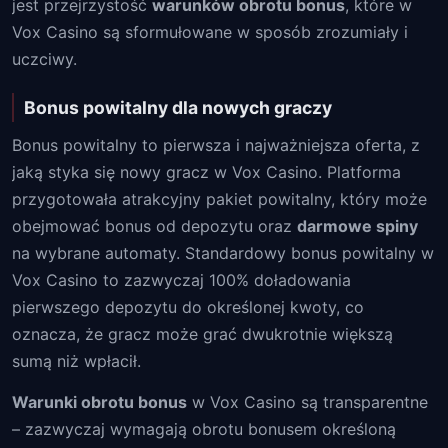
jest przejrzystość
warunków obrotu bonus
, które w
Vox Casino są sformułowane w sposób zrozumiały i
uczciwy.
Bonus powitalny dla nowych graczy
Bonus powitalny to pierwsza i najważniejsza oferta, z
jaką styka się nowy gracz w Vox Casino. Platforma
przygotowała atrakcyjny pakiet powitalny, który może
obejmować bonus od depozytu oraz
darmowe spiny
na wybrane automaty. Standardowy bonus powitalny w
Vox Casino to zazwyczaj 100% doładowania
pierwszego depozytu do określonej kwoty, co
oznacza, że gracz może grać dwukrotnie większą
sumą niż wpłacił.
Warunki obrotu bonus
w Vox Casino są transparentne
– zazwyczaj wymagają obrotu bonusem określoną