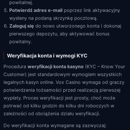
powitalnej.
Potwierdź adres e-mail
poprzez link aktywacyjny
wysłany na podaną skrzynkę pocztową.
Zaloguj się
do nowo utworzonego konta i dokonaj
pierwszego depozytu, aby aktywować bonus
powitalny.
Weryfikacja konta i wymogi KYC
Procedura
weryfikacji konta kasyno
(KYC – Know Your
Customer) jest standardowym wymogiem wszystkich
legalnych kasyn online. Vox Casino wymaga od graczy
potwierdzenia tożsamości przed realizacją pierwszej
wypłaty. Proces weryfikacji jest prosty, choć może
potrwać od kilku godzin do kilku dni roboczych w
zależności od obciążenia działu weryfikacji.
Do weryfikacji konta wymagane są zazwyczaj: