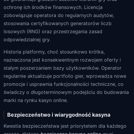
ochronę ich środków finansowych. Licencja
zobowiązuje operatora do regularnych audytów,
stosowania certyfikowanych generatorów liczb
losowych (RNG) oraz przestrzegania zasad
odpowiedzialnej gry.
Historia platformy, choć stosunkowo krótka,
naznaczona jest konsekwentnym rozwojem oferty i
stałym poszerzaniem bazy użytkowników. Operator
regularnie aktualizuje portfolio gier, wprowadza nowe
promocje i usprawnia funkcjonalności techniczne, co
świadczy o długoterminowym podejściu do budowania
marki na rynku kasyn online.
Bezpieczeństwo i wiarygodność kasyna
Kwestia bezpieczeństwa jest priorytetem dla każdego