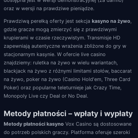
dostępna jest w wersji demonstracyjnej (za darmo)
oraz w wersji na prawdziwe pieniądze.
Prawdziwą perełką oferty jest sekcja
kasyno na żywo
,
gdzie gracze mogą zmierzyć się z prawdziwymi
krupierami w czasie rzeczywistym. Transmisje HD
zapewniają autentyczne wrażenia zbliżone do gry w
stacjonarnym kasynie. W ofercie live casino
znajdziemy: ruletka na żywo w wielu wariantach,
blackjack na żywo z różnymi limitami stołów, baccarat
na żywo, poker na żywo (Casino Hold'em, Three Card
Poker) oraz popularne teleturnieje jak Crazy Time,
Monopoly Live czy Deal or No Deal.
Metody płatności – wpłaty i wypłaty
Metody płatności kasyno
Vox Casino są dostosowane
do potrzeb polskich graczy. Platforma oferuje szeroki