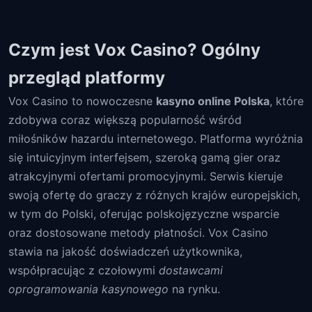
Czym jest Vox Casino? Ogólny
przegląd platformy
Vox Casino to nowoczesne
kasyno online Polska
, które
zdobywa coraz większą popularność wśród
miłośników hazardu internetowego. Platforma wyróżnia
się intuicyjnym interfejsem, szeroką gamą gier oraz
atrakcyjnymi ofertami promocyjnymi. Serwis kieruje
swoją ofertę do graczy z różnych krajów europejskich,
w tym do Polski, oferując polskojęzyczne wsparcie
oraz dostosowane metody płatności. Vox Casino
stawia na jakość doświadczeń użytkownika,
współpracując z czołowymi
dostawcami
oprogramowania kasynowego
na rynku.