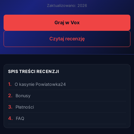
Zaktualizowano: 2026
Graj w Vox
Czytaj recenzję
SPIS TREŚCI RECENZJI
O kasynie Powiatowka24
Bonusy
Płatności
FAQ