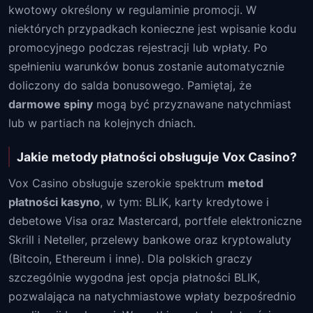
kwotowy określony w regulaminie promocji. W
niektórych przypadkach konieczne jest wpisanie kodu
promocyjnego podczas rejestracji lub wpłaty. Po
spełnieniu warunków bonus zostanie automatycznie
doliczony do salda bonusowego. Pamiętaj, że
darmowe spiny
mogą być przyznawane natychmiast
lub w partiach na kolejnych dniach.
Jakie metody płatności obsługuje Vox Casino?
Vox Casino obsługuje szerokie spektrum
metod
płatności kasyno
, w tym: BLIK, karty kredytowe i
debetowe Visa oraz Mastercard, portfele elektroniczne
Skrill i Neteller, przelewy bankowe oraz kryptowaluty
(Bitcoin, Ethereum i inne). Dla polskich graczy
szczególnie wygodna jest opcja płatności BLIK,
pozwalająca na natychmiastowe wpłaty bezpośrednio