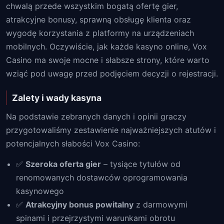
chwalą przede wszystkim bogatą ofertę gier,
atrakcyjne bonusy, sprawną obsługę klienta oraz
wygodę korzystania z platformy na urządzeniach
mobilnych. Oczywiście, jak każde kasyno online, Vox
Casino ma swoje mocne i słabsze strony, które warto
wziąć pod uwagę przed podjęciem decyzji o rejestracji.
Zalety i wady kasyna
Na podstawie zebranych danych i opinii graczy
przygotowaliśmy zestawienie najważniejszych atutów i
potencjalnych słabości Vox Casino:
✅
Szeroka oferta gier
– tysiące tytułów od
renomowanych dostawców oprogramowania
kasynowego
✅
Atrakcyjny bonus powitalny
z darmowymi
spinami i przejrzystymi warunkami obrotu