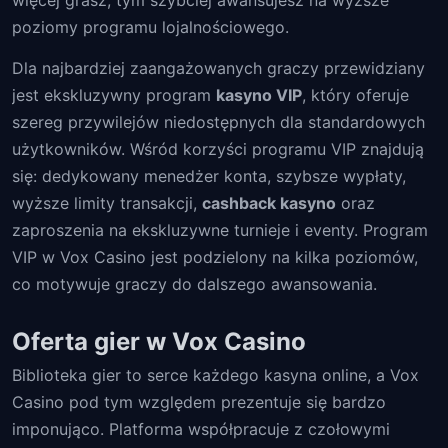
więcej grasz, tym szybciej awansujesz na wyższe
poziomy programu lojalnościowego.
Dla najbardziej zaangażowanych graczy przewidziany
jest ekskluzywny program
kasyno VIP
, który oferuje
szereg przywilejów niedostępnych dla standardowych
użytkowników. Wśród korzyści programu VIP znajdują
się: dedykowany menedżer konta, szybsze wypłaty,
wyższe limity transakcji,
cashback kasyno
oraz
zaproszenia na ekskluzywne turnieje i eventy. Program
VIP w Vox Casino jest podzielony na kilka poziomów,
co motywuje graczy do dalszego awansowania.
Oferta gier w Vox Casino
Biblioteka gier to serce każdego kasyna online, a Vox
Casino pod tym względem prezentuje się bardzo
imponująco. Platforma współpracuje z czołowymi