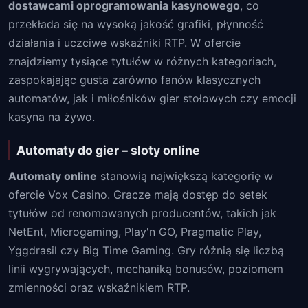
dostawcami oprogramowania kasynowego
, co
przekłada się na wysoką jakość grafiki, płynność
działania i uczciwe wskaźniki RTP. W ofercie
znajdziemy tysiące tytułów w różnych kategoriach,
zaspokajając gusta zarówno fanów klasycznych
automatów, jak i miłośników gier stołowych czy emocji
kasyna na żywo.
Automaty do gier – sloty online
Automaty online
stanowią największą kategorię w
ofercie Vox Casino. Gracze mają dostęp do setek
tytułów od renomowanych producentów, takich jak
NetEnt, Microgaming, Play'n GO, Pragmatic Play,
Yggdrasil czy Big Time Gaming. Gry różnią się liczbą
linii wygrywających, mechaniką bonusów, poziomem
zmienności oraz wskaźnikiem RTP.