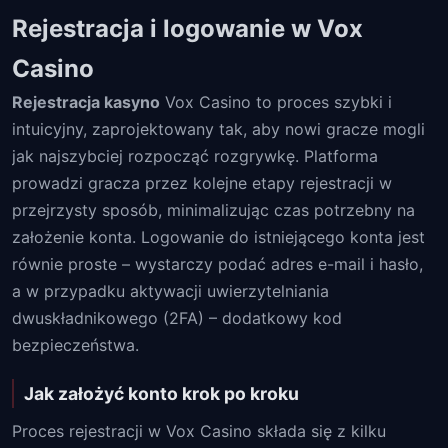
Rejestracja i logowanie w Vox
Casino
Rejestracja kasyno
Vox Casino to proces szybki i
intuicyjny, zaprojektowany tak, aby nowi gracze mogli
jak najszybciej rozpocząć rozgrywkę. Platforma
prowadzi gracza przez kolejne etapy rejestracji w
przejrzysty sposób, minimalizując czas potrzebny na
założenie konta. Logowanie do istniejącego konta jest
równie proste – wystarczy podać adres e-mail i hasło,
a w przypadku aktywacji uwierzytelniania
dwuskładnikowego (2FA) – dodatkowy kod
bezpieczeństwa.
Jak założyć konto krok po kroku
Proces rejestracji w Vox Casino składa się z kilku