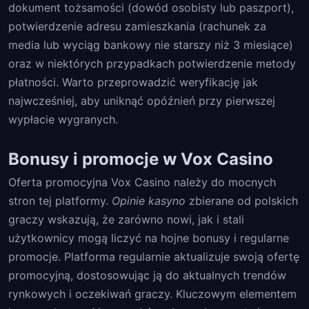
dokument tożsamości (dowód osobisty lub paszport),
potwierdzenie adresu zamieszkania (rachunek za
media lub wyciąg bankowy nie starszy niż 3 miesiące)
oraz w niektórych przypadkach potwierdzenie metody
płatności. Warto przeprowadzić weryfikację jak
najwcześniej, aby uniknąć opóźnień przy pierwszej
wypłacie wygranych.
Bonusy i promocje w Vox Casino
Oferta promocyjna Vox Casino należy do mocnych
stron tej platformy.
Opinie kasyno
zbierane od polskich
graczy wskazują, że zarówno nowi, jak i stali
użytkownicy mogą liczyć na hojne bonusy i regularne
promocje. Platforma regularnie aktualizuje swoją ofertę
promocyjną, dostosowując ją do aktualnych trendów
rynkowych i oczekiwań graczy. Kluczowym elementem