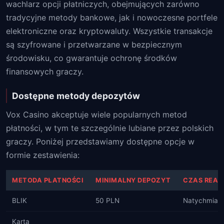
wachlarz opcji płatniczych, obejmujących zarówno
tradycyjne metody bankowe, jak i nowoczesne portfele
elektroniczne oraz kryptowaluty. Wszystkie transakcje
są szyfrowane i przetwarzane w bezpiecznym
środowisku, co gwarantuje ochronę środków
finansowych graczy.
Dostępne metody depozytów
Vox Casino akceptuje wiele popularnych metod
płatności, w tym te szczególnie lubiane przez polskich
graczy. Poniżej przedstawiamy dostępne opcje w
formie zestawienia:
METODA PŁATNOŚCI
MINIMALNY DEPOZYT
CZAS REAL
BLIK
50 PLN
Natychmias
Karta