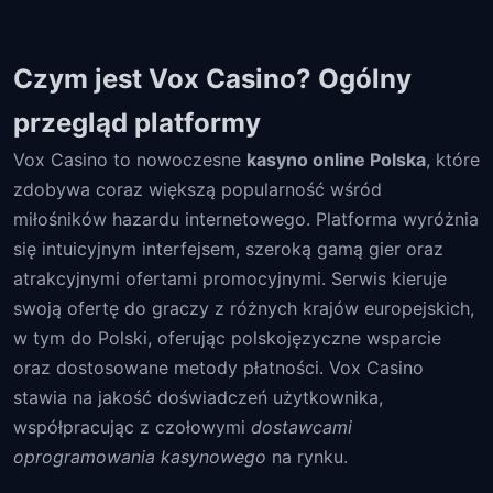
Czym jest Vox Casino? Ogólny
przegląd platformy
Vox Casino to nowoczesne
kasyno online Polska
, które
zdobywa coraz większą popularność wśród
miłośników hazardu internetowego. Platforma wyróżnia
się intuicyjnym interfejsem, szeroką gamą gier oraz
atrakcyjnymi ofertami promocyjnymi. Serwis kieruje
swoją ofertę do graczy z różnych krajów europejskich,
w tym do Polski, oferując polskojęzyczne wsparcie
oraz dostosowane metody płatności. Vox Casino
stawia na jakość doświadczeń użytkownika,
współpracując z czołowymi
dostawcami
oprogramowania kasynowego
na rynku.