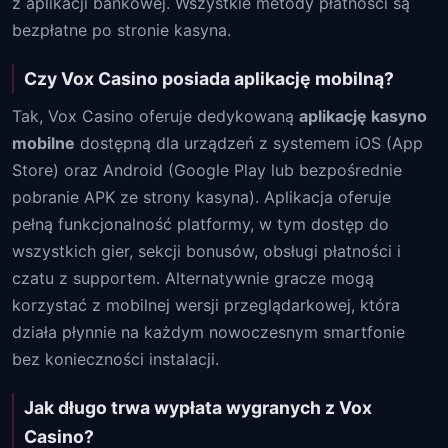
z aplikacji bankowej. Wszystkie metody płatności są
bezpłatne po stronie kasyna.
Czy Vox Casino posiada aplikację mobilną?
Tak, Vox Casino oferuje dedykowaną
aplikację kasyno
mobilne
dostępną dla urządzeń z systemem iOS (App
Store) oraz Android (Google Play lub bezpośrednie
pobranie APK ze strony kasyna). Aplikacja oferuje
pełną funkcjonalność platformy, w tym dostęp do
wszystkich gier, sekcji bonusów, obsługi płatności i
czatu z supportem. Alternatywnie gracze mogą
korzystać z mobilnej wersji przeglądarkowej, która
działa płynnie na każdym nowoczesnym smartfonie
bez konieczności instalacji.
Jak długo trwa wypłata wygranych z Vox
Casino?