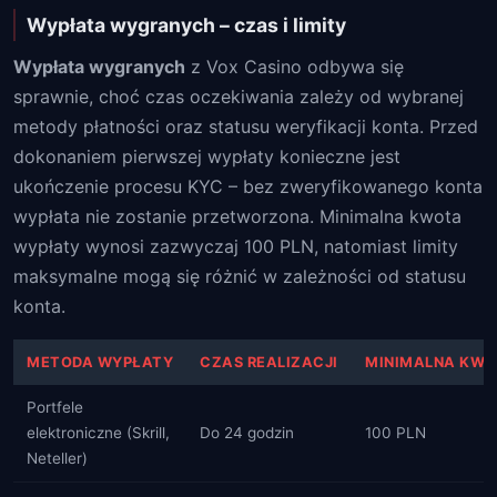
Wypłata wygranych – czas i limity
Wypłata wygranych
z Vox Casino odbywa się
sprawnie, choć czas oczekiwania zależy od wybranej
metody płatności oraz statusu weryfikacji konta. Przed
dokonaniem pierwszej wypłaty konieczne jest
ukończenie procesu KYC – bez zweryfikowanego konta
wypłata nie zostanie przetworzona. Minimalna kwota
wypłaty wynosi zazwyczaj 100 PLN, natomiast limity
maksymalne mogą się różnić w zależności od statusu
konta.
METODA WYPŁATY
CZAS REALIZACJI
MINIMALNA KWO
Portfele
elektroniczne (Skrill,
Do 24 godzin
100 PLN
Neteller)