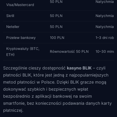
50 PLN
Natychmias
Visa/Mastercard
Skrill
50 PLN
Natychmias
Neteller
50 PLN
Natychmias
Przelew bankowy
100 PLN
1–3 dni robo
Kryptowaluty (BTC,
Równowartość 50 PLN
10–30 minut
ETH)
Szczególnie cieszy dostępność
kasyno BLIK
– czyli
płatności BLIK, które jest jedną z najpopularniejszych
metod płatności w Polsce. Dzięki BLIK gracze mogą
dokonywać szybkich i bezpiecznych wpłat
bezpośrednio z aplikacji bankowej na swoim
smartfonie, bez konieczności podawania danych karty
płatniczej.