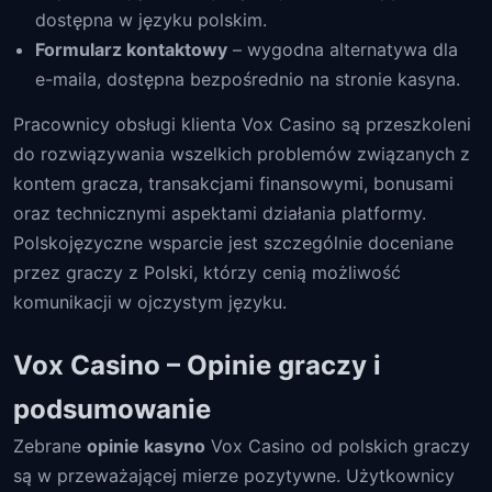
dostępna w języku polskim.
Formularz kontaktowy
– wygodna alternatywa dla
e-maila, dostępna bezpośrednio na stronie kasyna.
Pracownicy obsługi klienta Vox Casino są przeszkoleni
do rozwiązywania wszelkich problemów związanych z
kontem gracza, transakcjami finansowymi, bonusami
oraz technicznymi aspektami działania platformy.
Polskojęzyczne wsparcie jest szczególnie doceniane
przez graczy z Polski, którzy cenią możliwość
komunikacji w ojczystym języku.
Vox Casino – Opinie graczy i
podsumowanie
Zebrane
opinie kasyno
Vox Casino od polskich graczy
są w przeważającej mierze pozytywne. Użytkownicy