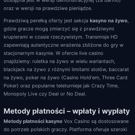
dostępna jest w wersji demonstracyjnej (za darmo)
oraz w wersji na prawdziwe pieniądze.
Prawdziwą perełką oferty jest sekcja
kasyno na żywo
,
gdzie gracze mogą zmierzyć się z prawdziwymi
krupierami w czasie rzeczywistym. Transmisje HD
zapewniają autentyczne wrażenia zbliżone do gry w
stacjonarnym kasynie. W ofercie live casino
znajdziemy: ruletka na żywo w wielu wariantach,
blackjack na żywo z różnymi limitami stołów, baccarat
na żywo, poker na żywo (Casino Hold'em, Three Card
Poker) oraz popularne teleturnieje jak Crazy Time,
Monopoly Live czy Deal or No Deal.
Metody płatności – wpłaty i wypłaty
Metody płatności kasyno
Vox Casino są dostosowane
do potrzeb polskich graczy. Platforma oferuje szeroki