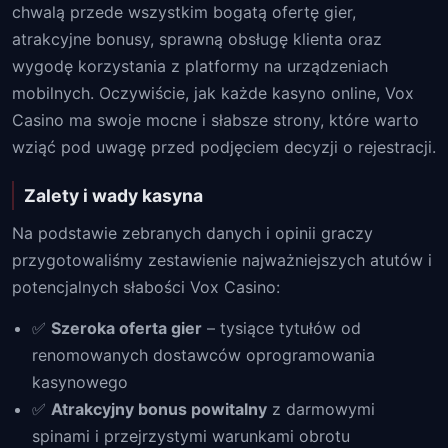
chwalą przede wszystkim bogatą ofertę gier,
atrakcyjne bonusy, sprawną obsługę klienta oraz
wygodę korzystania z platformy na urządzeniach
mobilnych. Oczywiście, jak każde kasyno online, Vox
Casino ma swoje mocne i słabsze strony, które warto
wziąć pod uwagę przed podjęciem decyzji o rejestracji.
Zalety i wady kasyna
Na podstawie zebranych danych i opinii graczy
przygotowaliśmy zestawienie najważniejszych atutów i
potencjalnych słabości Vox Casino:
✅
Szeroka oferta gier
– tysiące tytułów od
renomowanych dostawców oprogramowania
kasynowego
✅
Atrakcyjny bonus powitalny
z darmowymi
spinami i przejrzystymi warunkami obrotu