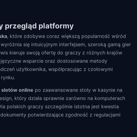
y przegląd platformy
ska
, które zdobywa coraz większą popularność wśród
wyróżnia się intuicyjnym interfejsem, szeroką gamą gier
wis kieruje swoją ofertę do graczy z różnych krajów
skojęzyczne wsparcie oraz dostosowane metody
iadczeń użytkownika, współpracując z czołowymi
rynku.
h
slotów online
po zaawansowane stoły w kasynie na
esign, który działa sprawnie zarówno na komputerach
la polskich graczy szczególnie istotna jest kwestia
e dokumenty potwierdzające zgodność z regulacjami