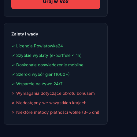
Graj w Vox
Zalety i wady
✓ Licencja Powiatowka24
✓ Szybkie wypłaty (e-portfele < 1h)
✓ Doskonałe doświadczenie mobilne
✓ Szeroki wybór gier (1000+)
✓ Wsparcie na żywo 24/7
✗ Wymagania dotyczące obrotu bonusem
✗ Niedostępny we wszystkich krajach
✗ Niektóre metody płatności wolne (3–5 dni)