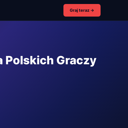
Graj teraz →
 Polskich Graczy