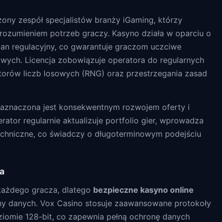
ony zespół specjalistów branży iGaming, którzy
zrozumieniem potrzeb graczy. Kasyno działa w oparciu o
n regulacyjny, co gwarantuje graczom uczciwe
owych. Licencja zobowiązuje operatora do regularnych
torów liczb losowych (RNG) oraz przestrzegania zasad
 naznaczona jest konsekwentnym rozwojem oferty i
tor regularnie aktualizuje portfolio gier, wprowadza
echniczne, co świadczy o długoterminowym podejściu
a
 każdego gracza, dlatego
bezpieczne kasyno online
ony danych. Vox Casino stosuje zaawansowane protokoły
ziomie 128-bit, co zapewnia pełną ochronę danych