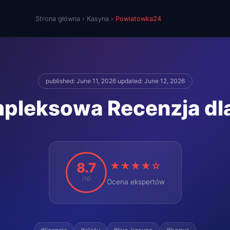
Strona główna › Kasyna ›
Powiatowka24
published: June 11, 2026
·
updated: June 12, 2026
mpleksowa Recenzja dla
★★★★☆
8.7
/10
Ocena ekspertów