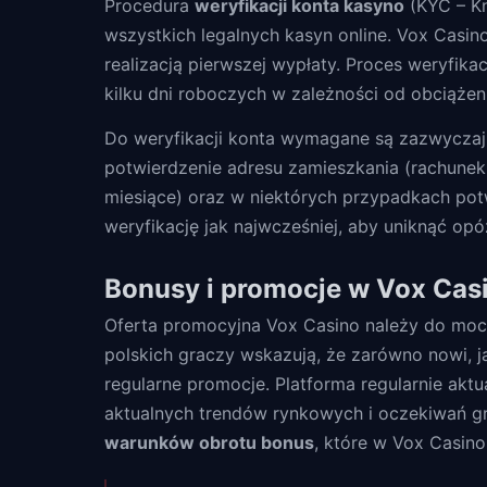
Procedura
weryfikacji konta kasyno
(KYC – K
wszystkich legalnych kasyn online. Vox Casi
realizacją pierwszej wypłaty. Proces weryfika
kilku dni roboczych w zależności od obciążenia
Do weryfikacji konta wymagane są zazwyczaj
potwierdzenie adresu zamieszkania (rachunek
miesiące) oraz w niektórych przypadkach pot
weryfikację jak najwcześniej, aby uniknąć op
Bonusy i promocje w Vox Cas
Oferta promocyjna Vox Casino należy do mocn
polskich graczy wskazują, że zarówno nowi, ja
regularne promocje. Platforma regularnie akt
aktualnych trendów rynkowych i oczekiwań g
warunków obrotu bonus
, które w Vox Casin