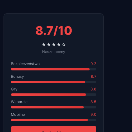
8.7/10
★★★★☆
Nasze oceny
Bezpieczeństwo
9.2
Bonusy
8.7
Gry
8.8
Wsparcie
8.5
Mobilne
9.0