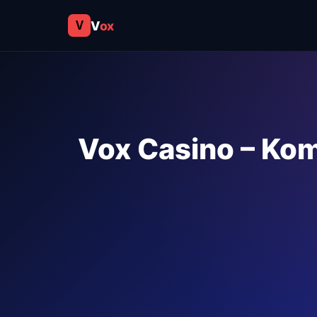
V
V
ox
Vox Casino – Ko