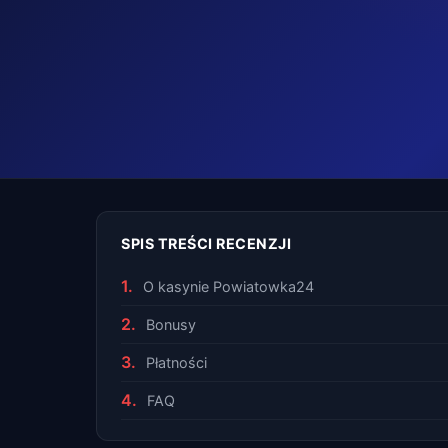
SPIS TREŚCI RECENZJI
O kasynie Powiatowka24
Bonusy
Płatności
FAQ