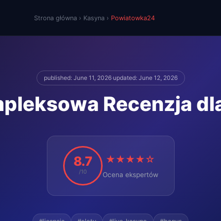
Strona główna › Kasyna ›
Powiatowka24
published: June 11, 2026
·
updated: June 12, 2026
mpleksowa Recenzja dla
★★★★☆
8.7
/10
Ocena ekspertów