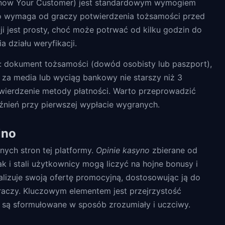
now Your Customer) jest standardowym wymogiem
no wymaga od graczy potwierdzenia tożsamości przed
cji jest prosty, choć może potrwać od kilku godzin do
 działu weryfikacji.
: dokument tożsamości (dowód osobisty lub paszport),
 za media lub wyciąg bankowy nie starszy niż 3
wierdzenie metody płatności. Warto przeprowadzić
óźnień przy pierwszej wypłacie wygranych.
ino
ych stron tej platformy.
Opinie kasyno
zbierane od
k i stali użytkownicy mogą liczyć na hojne bonusy i
ualizuje swoją ofertę promocyjną, dostosowując ją do
raczy. Kluczowym elementem jest przejrzystość
o są sformułowane w sposób zrozumiały i uczciwy.