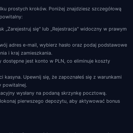
kilku prostych kroków. Poniżej znajdziesz szczegółową
powitalny:
cisk „Zarejestruj się" lub „Rejestracja" widoczny w prawym
wój adres e-mail, wybierz hasło oraz podaj podstawowe
ia i kraj zamieszkania.
y dostępne jest konto w PLN, co eliminuje koszty
ci kasyna. Upewnij się, że zapoznałeś się z warunkami
y powitalnej.
wacyjny wysłany na podaną skrzynkę pocztową.
dokonaj pierwszego depozytu, aby aktywować bonus