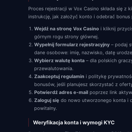
Proces rejestracji w Vox Casino składa się z 
instrukcję, jak założyć konto i odebrać bonus 
Wejdź na stronę Vox Casino
i kliknij przy
górnym rogu strony głównej.
Wypełnij formularz rejestracyjny
– podaj s
dane osobowe: imię, nazwisko, datę urodzen
Wybierz walutę konta
– dla polskich gracz
przewalutowania.
Zaakceptuj regulamin
i politykę prywatnoś
bonusów, jeśli planujesz skorzystać z ofert
Potwierdź adres e-mail
poprzez link akty
Zaloguj się
do nowo utworzonego konta i 
powitalny.
Weryfikacja konta i wymogi KYC