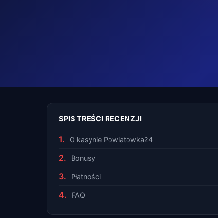
SPIS TREŚCI RECENZJI
O kasynie Powiatowka24
Bonusy
Płatności
FAQ