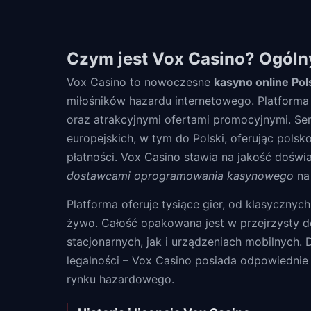
Czym jest Vox Casino? Ogóln
Vox Casino to nowoczesne
kasyno online Pol
miłośników hazardu internetowego. Platforma 
oraz atrakcyjnymi ofertami promocyjnymi. Ser
europejskich, w tym do Polski, oferując pol
płatności. Vox Casino stawia na jakość dośw
dostawcami oprogramowania kasynowego
na 
Platforma oferuje tysiące gier, od klasycznyc
żywo. Całość opakowana jest w przejrzysty d
stacjonarnych, jak i urządzeniach mobilnych. D
legalności – Vox Casino posiada odpowiedni
rynku hazardowego.