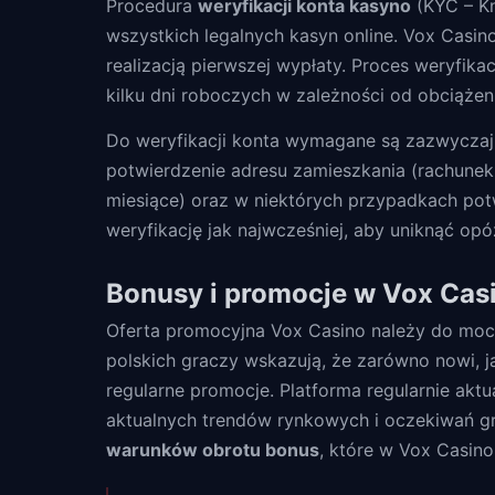
Procedura
weryfikacji konta kasyno
(KYC – K
wszystkich legalnych kasyn online. Vox Casi
realizacją pierwszej wypłaty. Proces weryfika
kilku dni roboczych w zależności od obciążenia
Do weryfikacji konta wymagane są zazwyczaj
potwierdzenie adresu zamieszkania (rachunek
miesiące) oraz w niektórych przypadkach pot
weryfikację jak najwcześniej, aby uniknąć op
Bonusy i promocje w Vox Cas
Oferta promocyjna Vox Casino należy do mocn
polskich graczy wskazują, że zarówno nowi, ja
regularne promocje. Platforma regularnie akt
aktualnych trendów rynkowych i oczekiwań g
warunków obrotu bonus
, które w Vox Casin