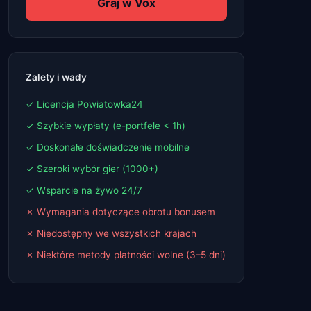
Graj w Vox
Zalety i wady
✓ Licencja Powiatowka24
✓ Szybkie wypłaty (e-portfele < 1h)
✓ Doskonałe doświadczenie mobilne
✓ Szeroki wybór gier (1000+)
✓ Wsparcie na żywo 24/7
✗ Wymagania dotyczące obrotu bonusem
✗ Niedostępny we wszystkich krajach
✗ Niektóre metody płatności wolne (3–5 dni)