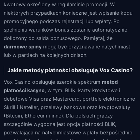
kwotowy określony w regulaminie promocji. W
niektórych przypadkach konieczne jest wpisanie kodu
promocyjnego podczas rejestracji lub wpłaty. Po
spełnieniu warunków bonus zostanie automatycznie
doliczony do salda bonusowego. Pamiętaj, że
darmowe spiny
mogą być przyznawane natychmiast
lub w partiach na kolejnych dniach.
Jakie metody płatności obsługuje Vox Casino?
Vox Casino obsługuje szerokie spektrum
metod
płatności kasyno
, w tym: BLIK, karty kredytowe i
debetowe Visa oraz Mastercard, portfele elektroniczne
Skrill i Neteller, przelewy bankowe oraz kryptowaluty
(Bitcoin, Ethereum i inne). Dla polskich graczy
szczególnie wygodna jest opcja płatności BLIK,
pozwalająca na natychmiastowe wpłaty bezpośrednio