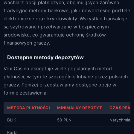
wachlarz opcji płatniczych, obejmujących zarówno
tradycyjne metody bankowe, jak i nowoczesne portfele
elektroniczne oraz kryptowaluty. Wszystkie transakcje
są szyfrowane i przetwarzane w bezpiecznym
środowisku, co gwarantuje ochronę środków
finansowych graczy.
Dostępne metody depozytów
Vox Casino akceptuje wiele popularnych metod
płatności, w tym te szczególnie lubiane przez polskich
graczy. Poniżej przedstawiamy dostępne opcje w
formie zestawienia:
METODA PŁATNOŚCI
MINIMALNY DEPOZYT
CZAS REAL
BLIK
50 PLN
Natychmias
Karta