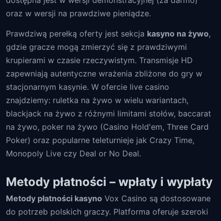
dostępna jest w wersji demonstracyjnej (za darmo)
oraz w wersji na prawdziwe pieniądze.
Prawdziwą perełką oferty jest sekcja
kasyno na żywo
,
gdzie gracze mogą zmierzyć się z prawdziwymi
krupierami w czasie rzeczywistym. Transmisje HD
zapewniają autentyczne wrażenia zbliżone do gry w
stacjonarnym kasynie. W ofercie live casino
znajdziemy: ruletka na żywo w wielu wariantach,
blackjack na żywo z różnymi limitami stołów, baccarat
na żywo, poker na żywo (Casino Hold'em, Three Card
Poker) oraz popularne teleturnieje jak Crazy Time,
Monopoly Live czy Deal or No Deal.
Metody płatności – wpłaty i wypłaty
Metody płatności kasyno
Vox Casino są dostosowane
do potrzeb polskich graczy. Platforma oferuje szeroki