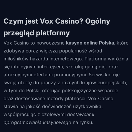
Czym jest Vox Casino? Ogólny
przegląd platformy
Vox Casino to nowoczesne
kasyno online Polska
, które
zdobywa coraz większą popularność wśród
miłośników hazardu internetowego. Platforma wyróżnia
się intuicyjnym interfejsem, szeroką gamą gier oraz
atrakcyjnymi ofertami promocyjnymi. Serwis kieruje
swoją ofertę do graczy z różnych krajów europejskich,
w tym do Polski, oferując polskojęzyczne wsparcie
oraz dostosowane metody płatności. Vox Casino
stawia na jakość doświadczeń użytkownika,
współpracując z czołowymi
dostawcami
oprogramowania kasynowego
na rynku.