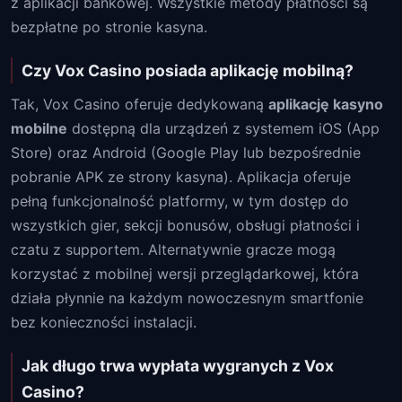
z aplikacji bankowej. Wszystkie metody płatności są
bezpłatne po stronie kasyna.
Czy Vox Casino posiada aplikację mobilną?
Tak, Vox Casino oferuje dedykowaną
aplikację kasyno
mobilne
dostępną dla urządzeń z systemem iOS (App
Store) oraz Android (Google Play lub bezpośrednie
pobranie APK ze strony kasyna). Aplikacja oferuje
pełną funkcjonalność platformy, w tym dostęp do
wszystkich gier, sekcji bonusów, obsługi płatności i
czatu z supportem. Alternatywnie gracze mogą
korzystać z mobilnej wersji przeglądarkowej, która
działa płynnie na każdym nowoczesnym smartfonie
bez konieczności instalacji.
Jak długo trwa wypłata wygranych z Vox
Casino?