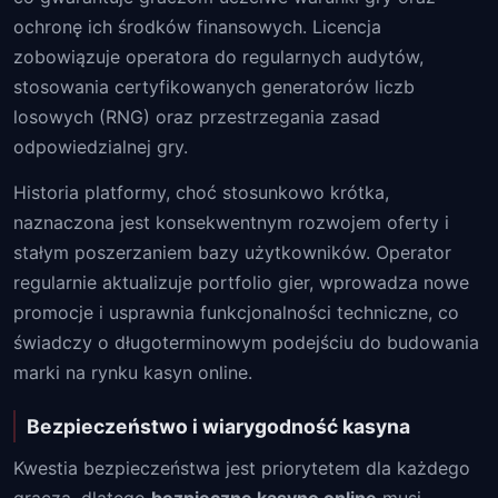
ochronę ich środków finansowych. Licencja
zobowiązuje operatora do regularnych audytów,
stosowania certyfikowanych generatorów liczb
losowych (RNG) oraz przestrzegania zasad
odpowiedzialnej gry.
Historia platformy, choć stosunkowo krótka,
naznaczona jest konsekwentnym rozwojem oferty i
stałym poszerzaniem bazy użytkowników. Operator
regularnie aktualizuje portfolio gier, wprowadza nowe
promocje i usprawnia funkcjonalności techniczne, co
świadczy o długoterminowym podejściu do budowania
marki na rynku kasyn online.
Bezpieczeństwo i wiarygodność kasyna
Kwestia bezpieczeństwa jest priorytetem dla każdego