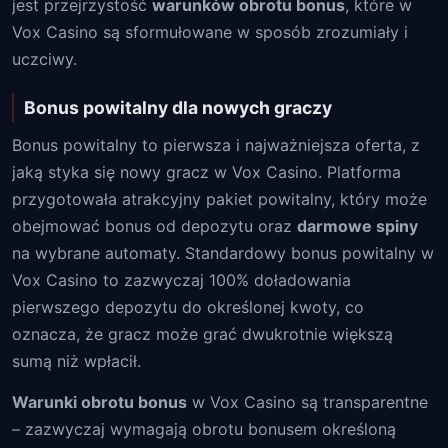
jest przejrzystość
warunków obrotu bonus
, które w
Vox Casino są sformułowane w sposób zrozumiały i
uczciwy.
Bonus powitalny dla nowych graczy
Bonus powitalny to pierwsza i najważniejsza oferta, z
jaką styka się nowy gracz w Vox Casino. Platforma
przygotowała atrakcyjny pakiet powitalny, który może
obejmować bonus od depozytu oraz
darmowe spiny
na wybrane automaty. Standardowy bonus powitalny w
Vox Casino to zazwyczaj 100% doładowania
pierwszego depozytu do określonej kwoty, co
oznacza, że gracz może grać dwukrotnie większą
sumą niż wpłacił.
Warunki obrotu bonus
w Vox Casino są transparentne
– zazwyczaj wymagają obrotu bonusem określoną