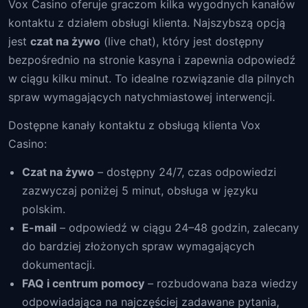
Vox Casino oferuje graczom kilka wygodnych kanałów
kontaktu z działem obsługi klienta. Najszybszą opcją
jest
czat na żywo
(live chat), który jest dostępny
bezpośrednio na stronie kasyna i zapewnia odpowiedź
w ciągu kilku minut. To idealne rozwiązanie dla pilnych
spraw wymagających natychmiastowej interwencji.
Dostępne kanały kontaktu z obsługą klienta Vox
Casino:
Czat na żywo
– dostępny 24/7, czas odpowiedzi
zazwyczaj poniżej 5 minut, obsługa w języku
polskim.
E-mail
– odpowiedź w ciągu 24–48 godzin, zalecany
do bardziej złożonych spraw wymagających
dokumentacji.
FAQ i centrum pomocy
– rozbudowana baza wiedzy
odpowiadająca na najczęściej zadawane pytania,