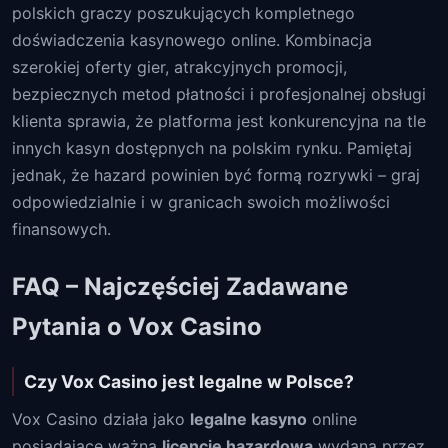
polskich graczy poszukujących kompletnego
doświadczenia kasynowego online. Kombinacja
szerokiej oferty gier, atrakcyjnych promocji,
bezpiecznych metod płatności i profesjonalnej obsługi
klienta sprawia, że platforma jest konkurencyjna na tle
innych kasyn dostępnych na polskim rynku. Pamiętaj
jednak, że hazard powinien być formą rozrywki – graj
odpowiedzialnie i w granicach swoich możliwości
finansowych.
FAQ – Najczęściej Zadawane
Pytania o Vox Casino
Czy Vox Casino jest legalne w Polsce?
Vox Casino działa jako
legalne kasyno
online
posiadające ważną
licencję hazardową
wydaną przez