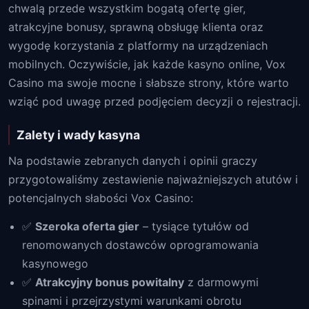
chwalą przede wszystkim bogatą ofertę gier,
atrakcyjne bonusy, sprawną obsługę klienta oraz
wygodę korzystania z platformy na urządzeniach
mobilnych. Oczywiście, jak każde kasyno online, Vox
Casino ma swoje mocne i słabsze strony, które warto
wziąć pod uwagę przed podjęciem decyzji o rejestracji.
Zalety i wady kasyna
Na podstawie zebranych danych i opinii graczy
przygotowaliśmy zestawienie najważniejszych atutów i
potencjalnych słabości Vox Casino:
✅
Szeroka oferta gier
– tysiące tytułów od
renomowanych dostawców oprogramowania
kasynowego
✅
Atrakcyjny bonus powitalny
z darmowymi
spinami i przejrzystymi warunkami obrotu