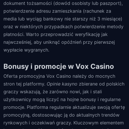
dokument tożsamości (dowód osobisty lub paszport),
potwierdzenie adresu zamieszkania (rachunek za
media lub wyciąg bankowy nie starszy niż 3 miesiące)
oraz w niektórych przypadkach potwierdzenie metody
płatności. Warto przeprowadzić weryfikację jak
najwcześniej, aby uniknąć opóźnień przy pierwszej
wypłacie wygranych.
Bonusy i promocje w Vox Casino
Oferta promocyjna Vox Casino należy do mocnych
stron tej platformy.
Opinie kasyno
zbierane od polskich
graczy wskazują, że zarówno nowi, jak i stali
użytkownicy mogą liczyć na hojne bonusy i regularne
promocje. Platforma regularnie aktualizuje swoją ofertę
promocyjną, dostosowując ją do aktualnych trendów
rynkowych i oczekiwań graczy. Kluczowym elementem