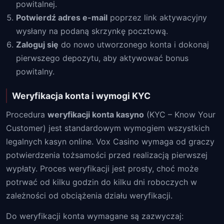
powitalnej.
Potwierdź adres e-mail
poprzez link aktywacyjny
wysłany na podaną skrzynkę pocztową.
Zaloguj się
do nowo utworzonego konta i dokonaj
pierwszego depozytu, aby aktywować bonus
powitalny.
Weryfikacja konta i wymogi KYC
Procedura
weryfikacji konta kasyno
(KYC – Know Your
Customer) jest standardowym wymogiem wszystkich
legalnych kasyn online. Vox Casino wymaga od graczy
potwierdzenia tożsamości przed realizacją pierwszej
wypłaty. Proces weryfikacji jest prosty, choć może
potrwać od kilku godzin do kilku dni roboczych w
zależności od obciążenia działu weryfikacji.
Do weryfikacji konta wymagane są zazwyczaj: