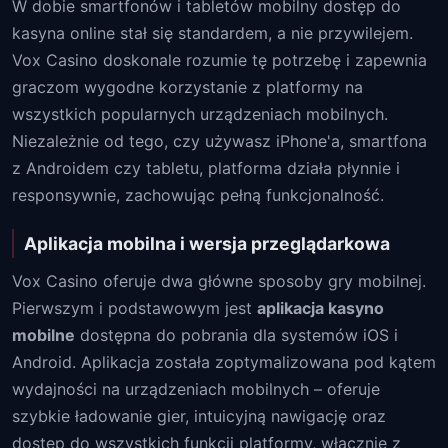
W dobie smartfonów i tabletów mobilny dostęp do
kasyna online stał się standardem, a nie przywilejem.
Vox Casino doskonale rozumie tę potrzebę i zapewnia
graczom wygodne korzystanie z platformy na
wszystkich popularnych urządzeniach mobilnych.
Niezależnie od tego, czy używasz iPhone'a, smartfona
z Androidem czy tabletu, platforma działa płynnie i
responsywnie, zachowując pełną funkcjonalność.
Aplikacja mobilna i wersja przeglądarkowa
Vox Casino oferuje dwa główne sposoby gry mobilnej.
Pierwszym i podstawowym jest
aplikacja kasyno
mobilne
dostępna do pobrania dla systemów iOS i
Android. Aplikacja została zoptymalizowana pod kątem
wydajności na urządzeniach mobilnych – oferuje
szybkie ładowanie gier, intuicyjną nawigację oraz
dostęp do wszystkich funkcji platformy, włącznie z