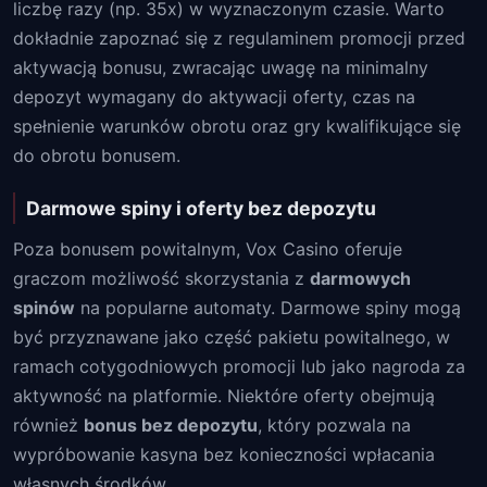
liczbę razy (np. 35x) w wyznaczonym czasie. Warto
dokładnie zapoznać się z regulaminem promocji przed
aktywacją bonusu, zwracając uwagę na minimalny
depozyt wymagany do aktywacji oferty, czas na
spełnienie warunków obrotu oraz gry kwalifikujące się
do obrotu bonusem.
Darmowe spiny i oferty bez depozytu
Poza bonusem powitalnym, Vox Casino oferuje
graczom możliwość skorzystania z
darmowych
spinów
na popularne automaty. Darmowe spiny mogą
być przyznawane jako część pakietu powitalnego, w
ramach cotygodniowych promocji lub jako nagroda za
aktywność na platformie. Niektóre oferty obejmują
również
bonus bez depozytu
, który pozwala na
wypróbowanie kasyna bez konieczności wpłacania
własnych środków.