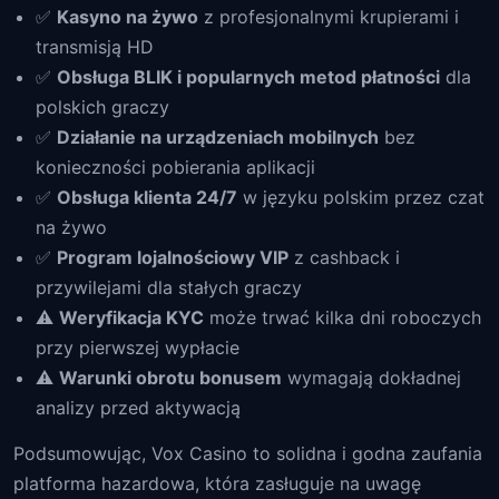
✅
Kasyno na żywo
z profesjonalnymi krupierami i
transmisją HD
✅
Obsługa BLIK i popularnych metod płatności
dla
polskich graczy
✅
Działanie na urządzeniach mobilnych
bez
konieczności pobierania aplikacji
✅
Obsługa klienta 24/7
w języku polskim przez czat
na żywo
✅
Program lojalnościowy VIP
z cashback i
przywilejami dla stałych graczy
⚠️
Weryfikacja KYC
może trwać kilka dni roboczych
przy pierwszej wypłacie
⚠️
Warunki obrotu bonusem
wymagają dokładnej
analizy przed aktywacją
Podsumowując, Vox Casino to solidna i godna zaufania
platforma hazardowa, która zasługuje na uwagę